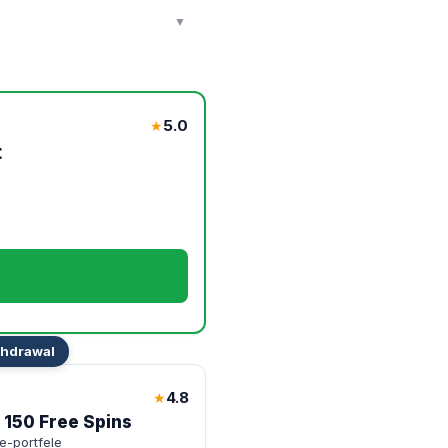
▼
5.0
★
t
thdrawal
4.8
★
 150 Free Spins
e-portfele