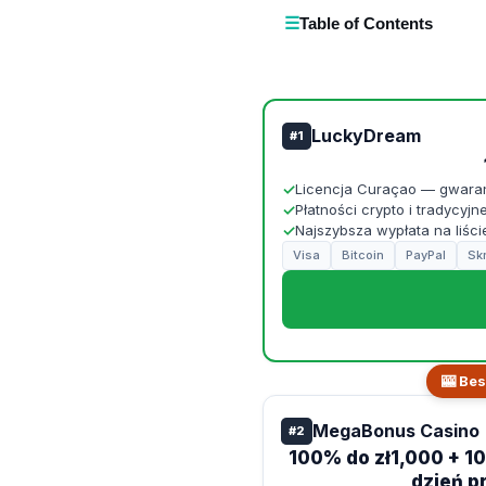
☰
Table of Contents
LuckyDream
#1
✓
Licencja Curaçao — gwara
✓
Płatności crypto i tradycyj
✓
Najszybsza wypłata na liści
Visa
Bitcoin
PayPal
Skr
🎰 Be
MegaBonus Casino
#2
100% do zł1,000 + 1
dzień p