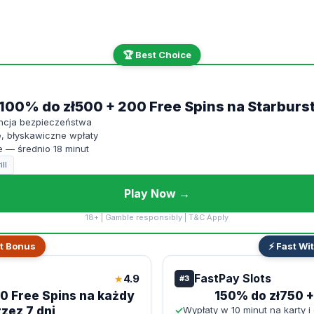
🏆 Best Choice
100% do zł500 + 200 Free Spins na Starburs
ncja bezpieczeństwa
ne, błyskawiczne wpłaty
e — średnio 18 minut
ill
Play Now →
18+ | Gamble responsibly | T&C Apply
st Bonus
⚡ Fast Wi
FastPay Slots
4.9
★
#3
00 Free Spins na każdy
150% do zł750 +
rzez 7 dni
✓
Wypłaty w 10 minut na karty i 