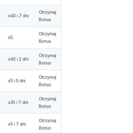
Otrzymaj
x40 i 7 dni
Bonus
Otrzymaj
x5
Bonus
Otrzymaj
x40 i 2 dni
Bonus
Otrzymaj
x5 i 5 dni
Bonus
Otrzymaj
x35 i 7 dni
Bonus
Otrzymaj
x5 i 7 dni
Bonus