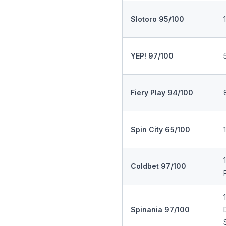
Slotoro 95/100
YEP! 97/100
Fiery Play 94/100
Spin City 65/100
Coldbet 97/100
Spinania 97/100