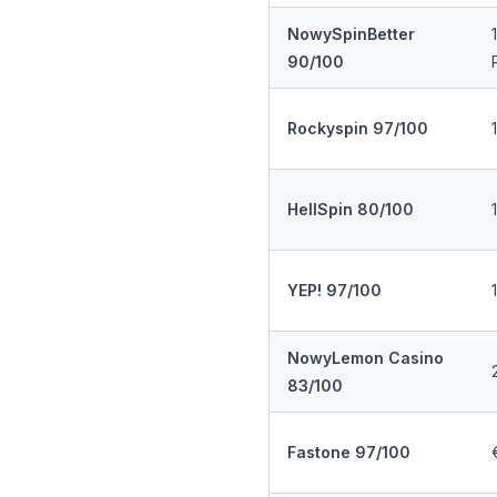
NowySpinBetter
90/100
Rockyspin 97/100
HellSpin 80/100
YEP! 97/100
NowyLemon Casino
83/100
Fastone 97/100