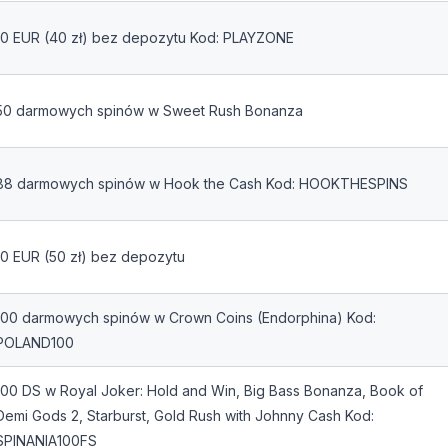
10 EUR (40 zł) bez depozytu Kod: PLAYZONE
50 darmowych spinów w Sweet Rush Bonanza
88 darmowych spinów w Hook the Cash Kod: HOOKTHESPINS
10 EUR (50 zł) bez depozytu
100 darmowych spinów w Crown Coins (Endorphina) Kod:
POLAND100
100 DS w Royal Joker: Hold and Win, Big Bass Bonanza, Book of
Demi Gods 2, Starburst, Gold Rush with Johnny Cash Kod:
SPINANIA100FS