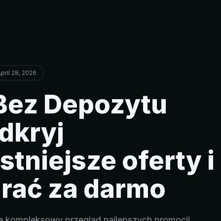
pril 28, 2026
Bez Depozytu
dkryj
stniejsze oferty i
grać za darmo
e kompleksowy przegląd najlepszych promocji