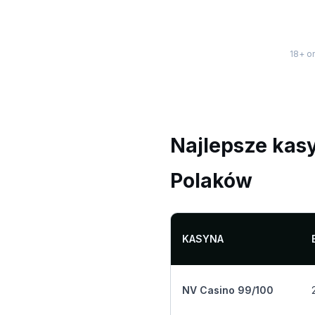
18+ o
Najlepsze kas
Polaków
KASYNA
NV Casino 99/100