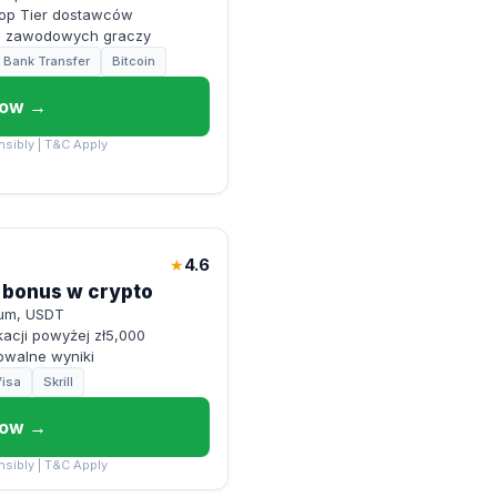
Top Tier dostawców
a zawodowych graczy
Bank Transfer
Bitcoin
Now →
nsibly | T&C Apply
4.6
★
 bonus w crypto
eum, USDT
acji powyżej zł5,000
kowalne wyniki
Visa
Skrill
Now →
nsibly | T&C Apply