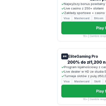
✓
Najwyższy bonus powitalny n
✓
Live casino z 250+ stołami
✓
Zakłady sportowe + casino 
Visa
Mastercard
Bitcoin
Play
18+ | Gamble resp
EliteGaming Pro
#4
200% do zł1,200 n
✓
Program lojalnościowy z c
✓
Live dealer w HD ze studia 
✓
Turnieje slotów z pulą zł50,
Visa
Mastercard
Skrill
Play
18+ | Gamble resp