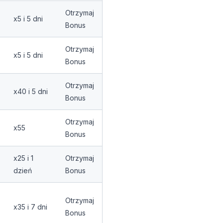
Otrzymaj
x5 i 5 dni
Bonus
Otrzymaj
x5 i 5 dni
Bonus
Otrzymaj
x40 i 5 dni
Bonus
Otrzymaj
x55
Bonus
x25 i 1
Otrzymaj
dzień
Bonus
Otrzymaj
x35 i 7 dni
Bonus